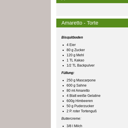
Amaretto - Torte
Bisquitboden
4 Eier
80 g Zucker
120 g Mehl
1 TL Kakao
1/2 TL Backpulver
Füllung:
250 g Mascarpone
600 g Sahne
80 ml Amaretto
4 Blatt weiße Gelatine
600g Himbeeren
50 g Puderzucker
2 P. roter Tortenguß
Buttercreme:
3/8 l Milch