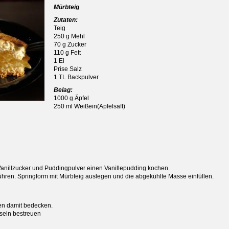
Mürbteig
Zutaten:
Teig
250 g Mehl
70 g Zucker
110 g Fett
1 Ei
Prise Salz
1 TL Backpulver
Belag:
1000 g Äpfel
250 ml Weißein(Apfelsaft)
Vanillzucker und Puddingpulver einen Vanillepudding kochen.
ühren. Springform mit Mürbteig auslegen und die abgekühlte Masse einfüllen.
en damit bedecken.
useln bestreuen