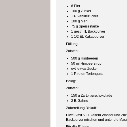
6 Eier
100 g Zucker
1 P. Vanillezucker
100 g Mehl
75 g Speisestärke
1 gestr. TL Backpulver
1 1/2 EL Kakaopulver
Füllung:
Zutaten:
500 g Himbeeren
50 ml Himbeersirup
evtl etwas Zucker
1 P. roten Tortenguss
Belag:
Zutaten:
150 g Zartbitterschokolade
2 B. Sahne
Zubereitung Biskuit:
Eiweiß mit 6 EL kaltem Wasser und Zuck
Backpulver mischen und unter die Mass
Für die Füllung: