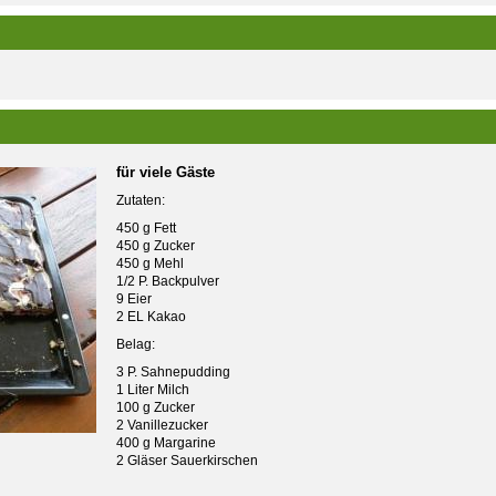
für viele Gäste
Zutaten:
450 g Fett
450 g Zucker
450 g Mehl
1/2 P. Backpulver
9 Eier
2 EL Kakao
Belag:
3 P. Sahnepudding
1 Liter Milch
100 g Zucker
2 Vanillezucker
400 g Margarine
2 Gläser Sauerkirschen