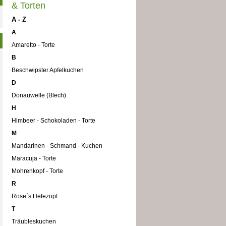
& Torten
A - Z
A
Amaretto - Torte
B
Beschwipster Apfelkuchen
D
Donauwelle (Blech)
H
Himbeer - Schokoladen - Torte
M
Mandarinen - Schmand - Kuchen
Maracuja - Torte
Mohrenkopf - Torte
R
Rose´s Hefezopf
T
Träubleskuchen