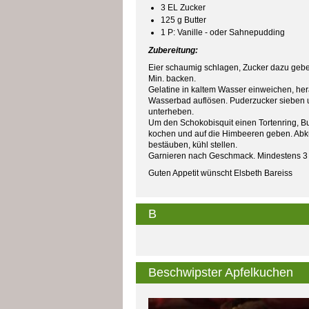
3 EL Zucker
125 g Butter
1 P: Vanille - oder Sahnepudding
Zubereitung:
Eier schaumig schlagen, Zucker dazu gebe
Min. backen.
Gelatine in kaltem Wasser einweichen, h
Wasserbad auflösen. Puderzucker sieben 
unterheben.
Um den Schokobisquit einen Tortenring, Bu
kochen und auf die Himbeeren geben. Ab
bestäuben, kühl stellen.
Garnieren nach Geschmack. Mindestens 3 
Guten Appetit wünscht Elsbeth Bareiss
B
Beschwipster Apfelkuchen