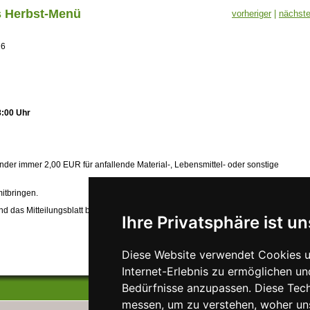
es Herbst-Menü
vorheriger
|
nächste
26
8:00 Uhr
nder immer 2,00 EUR für anfallende Material-, Lebensmittel- oder sonstige
itbringen.
und das Mitteilungsblatt beachten, da Änderungen möglich sind!
Ihre Privatsphäre ist un
Diese Website verwendet Cookies u
Internet-Erlebnis zu ermöglichen un
Bedürfnisse anzupassen. Diese Tec
messen, um zu verstehen, woher u