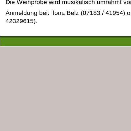
Die Weinprobe wird musikalisch umrahmt von
Anmeldung bei: Ilona Belz (07183 / 41954) o
42329615).